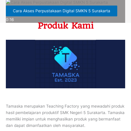
Cara Akses Perpustakaan Digital SMKN 5 Surakarta
0:16
Produk Kami
Tamaska merupakan Teaching Factory yang mewadahi produk
hasil pembelajaran produktif SMK Negeri 5 Surakarta. Tamaska
memiliki impian untuk menghasilkan produk yang bermanfaat
dan dapat dimanfaatkan oleh masyarakat.