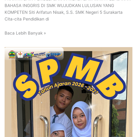
BAHASA INGGRIS DI SMK WUJUDKAN LULUSAN YANG
KOMPETEN Siti Arifatun Nisak, S.S. SMK Negeri 5 Surakarta
Cita-cita Pendidikan di
Baca Lebih Banyak »