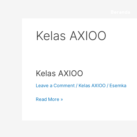
Skip
to
Beranda
content
Kelas AXIOO
Kelas
Kelas AXIOO
AXIOO
Leave a Comment
/
Kelas AXIOO
/
Esemka
Read More »