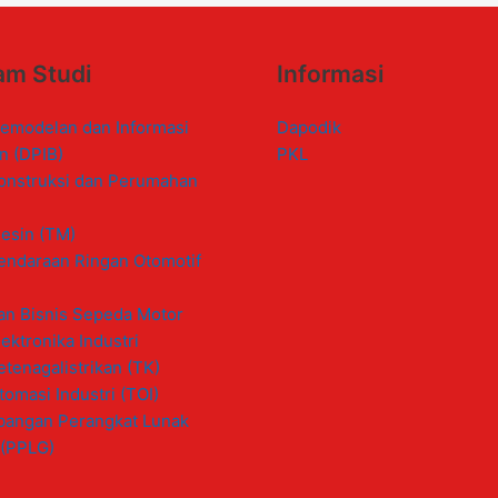
am Studi
Informasi
emodelan dan Informasi
Dapodik
n (DPIB)
PKL
onstruksi dan Perumahan
esin (TM)
endaraan Ringan Otomotif
an Bisnis Sepeda Motor
ektronika Industri
etenagalistrikan (TK)
tomasi Industri (TOI)
angan Perangkat Lunak
 (PPLG)