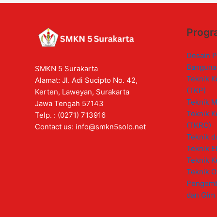
Progr
Desain P
Banguna
SMKN 5 Surakarta
Teknik K
Alamat: Jl. Adi Sucipto No. 42,
(TKP)
Kerten, Laweyan, Surakarta
Teknik M
Jawa Tengah 57143
Teknik K
Telp. : (0271) 713916
(TKRO)
Contact us:
info@smkn5solo.net
Teknik d
Teknik El
Teknik K
Teknik O
Pengemb
dan Gim