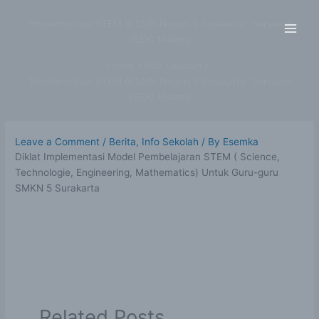
Skip
to
“Implementasi STEM di SMK Negeri 5 Surakarta” bersama
content
VEDC Malang
Home
Info Sekolah
“Implementasi STEM di SMK Negeri 5 Surakarta” bersama
VEDC Malang
Leave a Comment
/
Berita
,
Info Sekolah
/ By
Esemka
Diklat Implementasi Model Pembelajaran STEM ( Science,
Technologie, Engineering, Mathematics) Untuk Guru-guru
SMKN 5 Surakarta
Related Posts