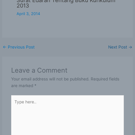
Surat Edaran Tentang Buku Kurikulum
2013
April 3, 2014
←
Previous Post
Next Post
→
Leave a Comment
Your email address will not be published.
Required fields
are marked
*
Type
here..