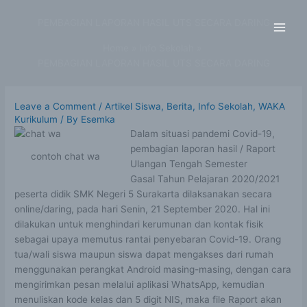
Skip
to
PEMBAGIAN LAPORAN HASIL UTS SECARA DARING
content
Home
Info Sekolah
PEMBAGIAN LAPORAN HASIL UTS SECARA DARING
Leave a Comment
/
Artikel Siswa
,
Berita
,
Info Sekolah
,
WAKA
Kurikulum
/ By
Esemka
Dalam situasi pandemi Covid-19,
pembagian laporan hasil / Raport
contoh chat wa
Ulangan Tengah Semester
Gasal Tahun Pelajaran 2020/2021
peserta didik SMK Negeri 5 Surakarta dilaksanakan secara
online/daring, pada hari Senin, 21 September 2020. Hal ini
dilakukan untuk menghindari kerumunan dan kontak fisik
sebagai upaya memutus rantai penyebaran Covid-19. Orang
tua/wali siswa maupun siswa dapat mengakses dari rumah
menggunakan perangkat Android masing-masing, dengan cara
mengirimkan pesan melalui aplikasi WhatsApp, kemudian
menuliskan kode kelas dan 5 digit NIS, maka file Raport akan