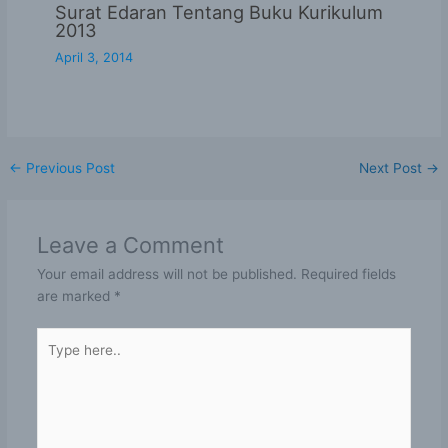
Surat Edaran Tentang Buku Kurikulum
2013
April 3, 2014
←
Previous Post
Next Post
→
Leave a Comment
Your email address will not be published.
Required fields
are marked
*
Type
here..