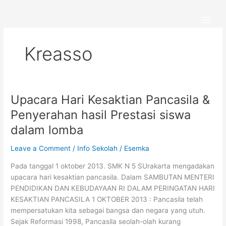
Skip
to
content
Kreasso
Upacara Hari Kesaktian Pancasila &
Upacara
Hari
Penyerahan hasil Prestasi siswa
Kesaktian
dalam lomba
Pancasila
&
Leave a Comment
/
Info Sekolah
/
Esemka
Penyerahan
hasil
Pada tanggal 1 oktober 2013. SMK N 5 SUrakarta mengadakan
Prestasi
upacara hari kesaktian pancasila. Dalam SAMBUTAN MENTERI
siswa
PENDIDIKAN DAN KEBUDAYAAN RI DALAM PERINGATAN HARI
dalam
KESAKTIAN PANCASILA 1 OKTOBER 2013 : Pancasila telah
lomba
mempersatukan kita sebagai bangsa dan negara yang utuh.
Sejak Reformasi 1998, Pancasila seolah-olah kurang