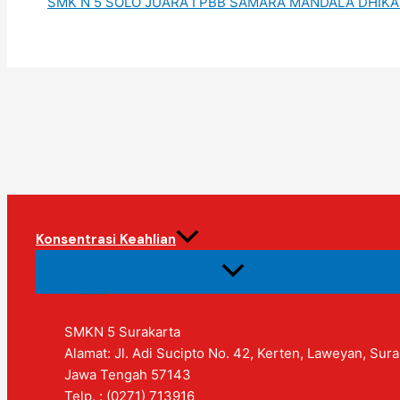
SMK N 5 SOLO JUARA I PBB SAMARA MANDALA DHIKA
Konsentrasi Keahlian
SMKN 5 Surakarta
Alamat: Jl. Adi Sucipto No. 42, Kerten, Laweyan, Sura
Jawa Tengah 57143
Telp. : (0271) 713916