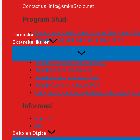
Contact us:
info@smkn5solo.net
Program Studi
Desain Pemodelan dan Informasi Bangunan (DP
Tamaska
Teknik Konstruksi dan Perumahan (TKP)
Ekstrakurikuler
Teknik Mesin (TM)
Teknik Kendaraan Ringan Otomotif (TKRO)
Teknik dan Bisnis Sepeda Motor
Teknik Elektronika Industri
Teknik Ketenagalistrikan (TK)
Teknik Otomasi Industri (TOI)
Pengembangan Perangkat Lunak dan Gim (PPL
Informasi
Dapodik
PKL
Sekolah Digital
Social Media