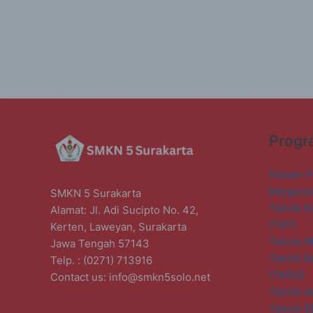
Progr
Desain P
Banguna
SMKN 5 Surakarta
Teknik K
Alamat: Jl. Adi Sucipto No. 42,
(TKP)
Kerten, Laweyan, Surakarta
Teknik M
Jawa Tengah 57143
Teknik K
Telp. : (0271) 713916
(TKRO)
Contact us:
info@smkn5solo.net
Teknik d
Teknik El