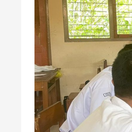
SMK
WUJUDKAN
LULUSAN
YANG
KOMPETEN