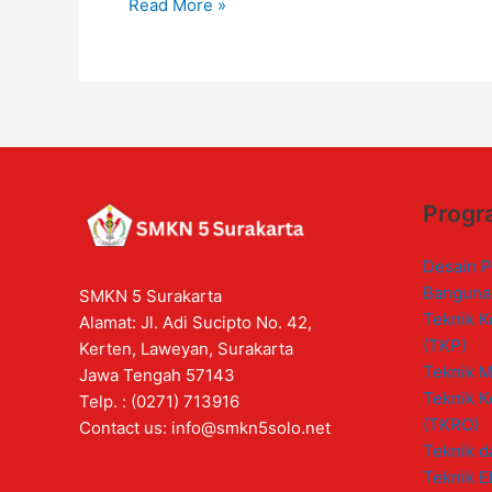
Read More »
Progr
Desain P
Banguna
SMKN 5 Surakarta
Teknik K
Alamat: Jl. Adi Sucipto No. 42,
(TKP)
Kerten, Laweyan, Surakarta
Teknik M
Jawa Tengah 57143
Teknik K
Telp. : (0271) 713916
(TKRO)
Contact us:
info@smkn5solo.net
Teknik d
Teknik El