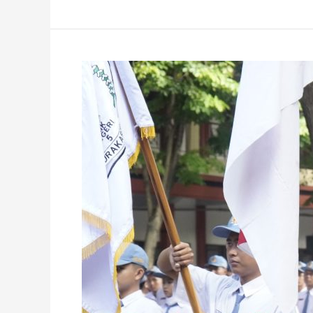
Regenerasi
OSIS,
Bersama-
sama
Membangun
dan
Meraih
Impian