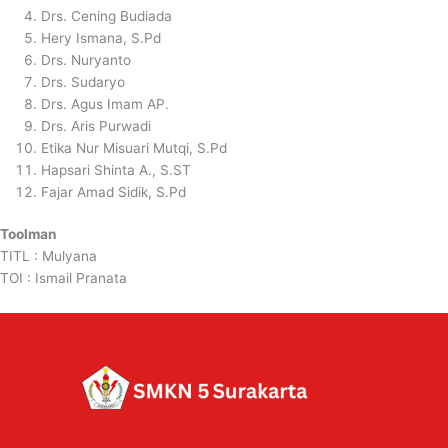
Drs. Cening Budiada
Hery Ismana, S.Pd
Drs. Nuryanto
Drs. Sudaryo
Drs. Agus Imam AP.
Drs. Aris Purwadi
Etika Nur Misuari Mutqi, S.Pd
Hapsari Shinta A., S.ST
Fajar Amad Sidik, S.Pd
Toolman
TITL : Mulyana
TOI : Ismail Pranata