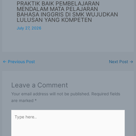
PRAKTIK BAIK PEMBELAJARAN
MENDALAM MATA PELAJARAN
BAHASA INGGRIS DI SMK WUJUDKAN
LULUSAN YANG KOMPETEN
July 27, 2026
←
Previous Post
Next Post
→
Leave a Comment
Your email address will not be published.
Required fields
are marked
*
Type
here..