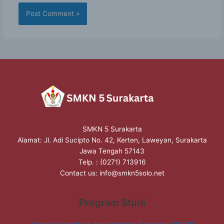
SMKN 5 Surakarta
Alamat: Jl. Adi Sucipto No. 42, Kerten, Laweyan, Surakarta
Jawa Tengah 57143
Telp. : (0271) 713916
Contact us:
info@smkn5solo.net
Program Studi