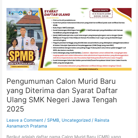
Pengumuman
Calon
Murid
Baru
yang
Diterima
dan
Syarat
Daftar
Ulang
SMK
Pengumuman Calon Murid Baru
Negeri
yang Diterima dan Syarat Daftar
Jawa
Ulang SMK Negeri Jawa Tengah
Tengah
2025
2025
Leave a Comment
/
SPMB
,
Uncategorized
/
Rainsta
Asnamarch Pratama
Berikut adalah daftar nama Calon Murid Baru (CMB) yang