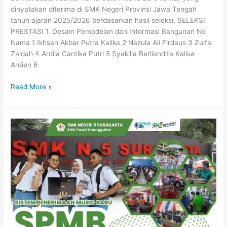
dinyatakan diterima di SMK Negeri Provinsi Jawa Tengah
tahun ajaran 2025/2026 berdasarkan hasil seleksi. SELEKSI
PRESTASI 1. Desain Pemodelan dan Informasi Bangunan No
Nama 1 Ikhsan Akbar Putra Kalika 2 Nazula Ali Firdaus 3 Zulfa
Zaidah 4 Ardila Cantika Putri 5 Syakilla Berliandita Kalisa
Ardien 6
Read More »
SMK
Negeri
5
Surakarta
Membuka
Seleksi
Penerimaan
Murid
Baru
(SPMB)