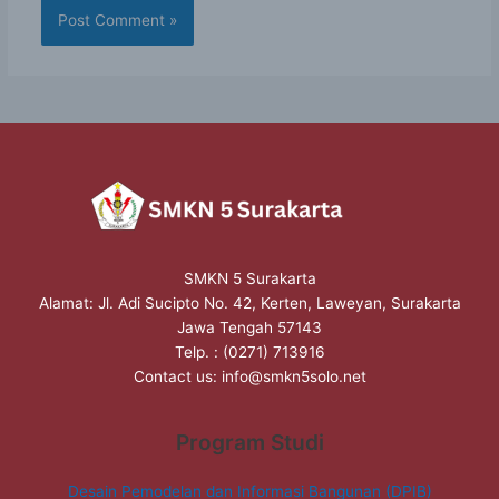
SMKN 5 Surakarta
Alamat: Jl. Adi Sucipto No. 42, Kerten, Laweyan, Surakarta
Jawa Tengah 57143
Telp. : (0271) 713916
Contact us:
info@smkn5solo.net
Program Studi
Desain Pemodelan dan Informasi Bangunan (DPIB)