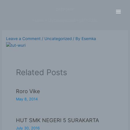
Skip
to
DITPSMK
content
Home
Uncategorized
DITPSMK
Leave a Comment
/
Uncategorized
/ By
Esemka
Related Posts
Roro Vike
May 8, 2014
HUT SMK NEGERI 5 SURAKARTA
July 30, 2016