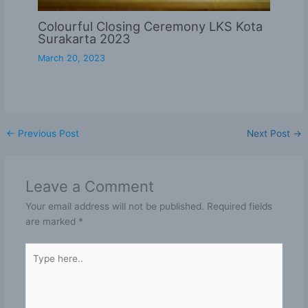
Colourful Closing Ceremony LKS Kota
Surakarta 2023
March 20, 2023
←
Previous Post
Next Post
→
Leave a Comment
Your email address will not be published.
Required fields
are marked
*
Type
here..