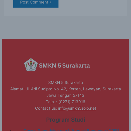
SMKN 5 Surakarta
Alamat: Jl. Adi Sucipto No. 42, Kerten, Laweyan, Surakarta
Jawa Tengah 57143
Telp. : (0271) 713916
Contact us:
info@smkn5solo.net
Program Studi
Desain Pemodelan dan Informasi Bangunan (DPIB)