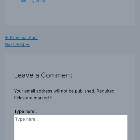
June 17, 2014
←
Previous Post
Next Post
→
Leave a Comment
Your email address will not be published.
Required
fields are marked
*
Type here..