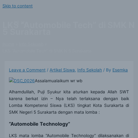
Skip to content
LKS “Automobile Tech” di SMK N
5 Surakarta
Home
Info Sekolah
LKS “Automobile Tech” di SMK N 5 Surakarta
Leave a Comment
/
Artikel Siswa
,
Info Sekolah
/ By
Esemka
Assalamualaikum wr wb
Alhamdulilah, Puji Syukur kita aturkan kepada Allah SWT
karena berkat izin – Nya telah terlaksana dengan baik
Lomba Kompetensi Siswa (LKS) tingkat Kota Surakarta di
SMK Negeri 5 Surakarta dengan mata lomba :
“Automobile Technology”
LKS mata lomba “Automobile Technology” dilaksanakan di