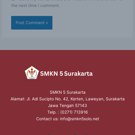
the next time I comment.
SMKN 5 Surakarta
Alamat: Jl. Adi Sucipto No. 42, Kerten, Laweyan, Surakarta
Jawa Tengah 57143
Telp. : (0271) 713916
Contact us:
info@smkn5solo.net