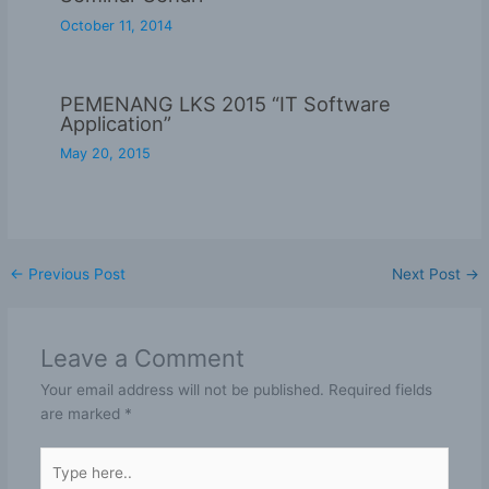
October 11, 2014
PEMENANG LKS 2015 “IT Software
Application”
May 20, 2015
←
Previous Post
Next Post
→
Leave a Comment
Your email address will not be published.
Required fields
are marked
*
Type
here..