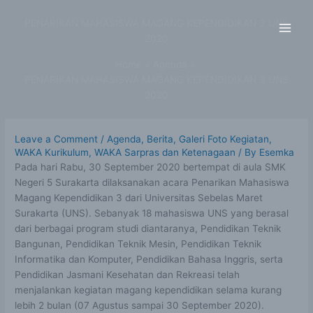
Skip
to
PENARIKAN MAHASISWA MAGANG KEPENDIDIKAN 3 UNS
content
2020
Home
Agenda
PENARIKAN MAHASISWA MAGANG KEPENDIDIKAN 3 UNS
2020
Leave a Comment
/
Agenda
,
Berita
,
Galeri Foto Kegiatan
,
WAKA Kurikulum
,
WAKA Sarpras dan Ketenagaan
/ By
Esemka
Pada hari Rabu, 30 September 2020 bertempat di aula SMK
Negeri 5 Surakarta dilaksanakan acara Penarikan Mahasiswa
Magang Kependidikan 3 dari Universitas Sebelas Maret
Surakarta (UNS). Sebanyak 18 mahasiswa UNS yang berasal
dari berbagai program studi diantaranya, Pendidikan Teknik
Bangunan, Pendidikan Teknik Mesin, Pendidikan Teknik
Informatika dan Komputer, Pendidikan Bahasa Inggris, serta
Pendidikan Jasmani Kesehatan dan Rekreasi telah
menjalankan kegiatan magang kependidikan selama kurang
lebih 2 bulan (07 Agustus sampai 30 September 2020).