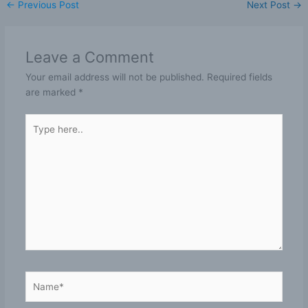
←
Previous Post
Next Post
→
Leave a Comment
Your email address will not be published.
Required fields
are marked
*
Type
here..
Name*