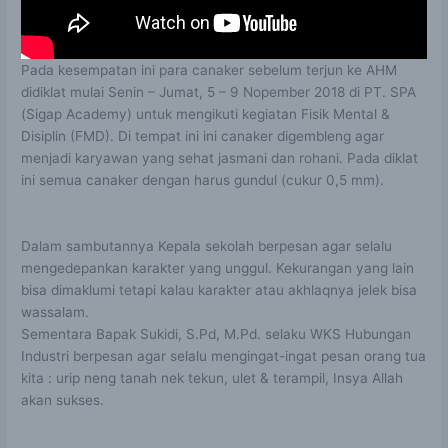
Pada kesempatan ini para canaker sebelum terjun ke AHM
didiklat mulai Senin – Jumat, 5 – 9 Nopember 2018 di PT. SPA
(Sigap Academy) untuk mengikuti kegiatan Fisik Mental &
Disiplin (FMD). Di tempat ini ini canaker digembleng agar
menjadi karyawan yang sehat jasmani dan rohani. Pada diklat
ini semua canaker dengan harus gundul (cukur 0,5 mm).
Dalam sambutannya Kepala sekolah berpesan agar selalu
mengedepankan karakter yang unggul. Kekurangan yang lain
bisa dimaklumi tetapi kalau karakter atau akhlaqnya jelek bisa
wassalam.
Sementara Bapak Sukidi, S.Pd, M.Pd. selaku WKS Hubungan
Industri berpesan agar selalu mengingat-ingat pesan orang tua
kita : urip neng tanah nek tekun, ulet & terampil, Insya Allah
akan sukses.