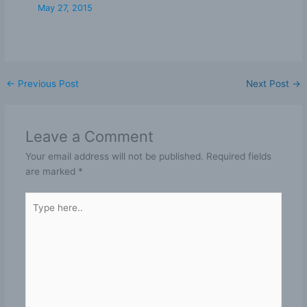
May 27, 2015
←
Previous Post
Next Post
→
Leave a Comment
Your email address will not be published.
Required fields
are marked
*
Type
here..