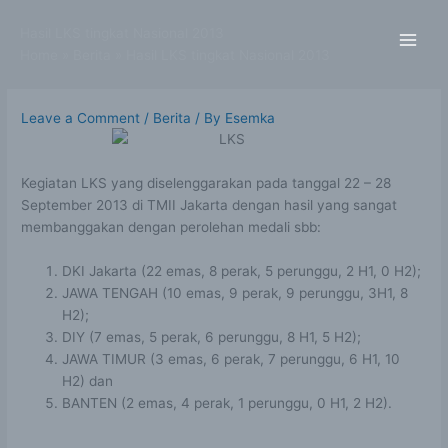
Skip
to
Hasil LKS tingkat Nasional 2013
content
Home
Berita
Hasil LKS tingkat Nasional 2013
Leave a Comment
/
Berita
/ By
Esemka
Kegiatan LKS yang diselenggarakan pada tanggal 22 – 28
September 2013 di TMII Jakarta dengan hasil yang sangat
membanggakan dengan perolehan medali sbb:
DKI Jakarta (22 emas, 8 perak, 5 perunggu, 2 H1, 0 H2);
JAWA TENGAH (10 emas, 9 perak, 9 perunggu, 3H1, 8
H2);
DIY (7 emas, 5 perak, 6 perunggu, 8 H1, 5 H2);
JAWA TIMUR (3 emas, 6 perak, 7 perunggu, 6 H1, 10
H2) dan
BANTEN (2 emas, 4 perak, 1 perunggu, 0 H1, 2 H2).