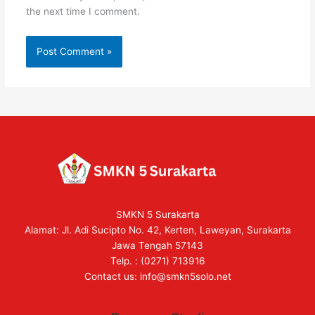
the next time I comment.
SMKN 5 Surakarta
Alamat: Jl. Adi Sucipto No. 42, Kerten, Laweyan, Surakarta
Jawa Tengah 57143
Telp. : (0271) 713916
Contact us:
info@smkn5solo.net