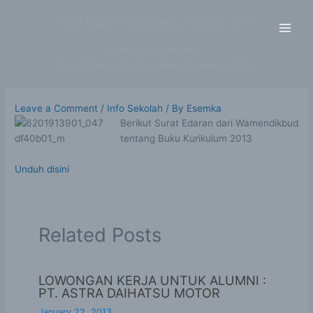
Skip
to
Surat Edaran Tentang Buku Kurikulum 2013
content
Home
Info Sekolah
Surat Edaran Tentang Buku Kurikulum 2013
Leave a Comment
/
Info Sekolah
/ By
Esemka
Berikut Surat Edaran dari Wamendikbud
tentang Buku Kurikulum 2013
Unduh disini
Related Posts
LOWONGAN KERJA UNTUK ALUMNI :
PT. ASTRA DAIHATSU MOTOR
January 22, 2013