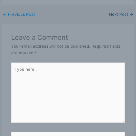
←
Previous Post
Next Post
→
Leave a Comment
Your email address will not be published.
Required fields
are marked
*
Type
here..
Name*