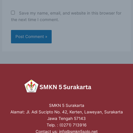
Save my name, email, and website in this browser for
the next time I comment.
SMKN 5 Surakarta
Alamat: Jl. Adi Sucipto No. 42, Kerten, Laweyan, Surakarta
Jawa Tengah 57143
Telp. : (0271) 713916
Contact us:
info@smkn5solo.net