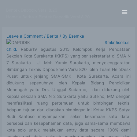
Skip
to
Bimtek Dapodik Versi 8.20
content
Home
Berita
Bimtek Dapodik Versi 8.20
Leave a Comment
/
Berita
/ By
Esemka
Smkn5solo.s
ch.id.
Rabu/19 agustus 2015 Kelompok Kerja Pendataan
Sekolah Kota Surakarta (KKPS) yang ber sekretariat di SMA N
7 Surakarta . Jl. Moh Yamin Surakarta, menyelenggarakan
Bimbingan Teknis Dapodikmen Versi 820 oleh Team HelpDesk
Pusat untuk jenjang SMA-SMK Kota Surakarta. Acara ini
didukung sepenuhnya oleh Kepala Bidang Pendidikan
Menengah yaitu Drs. Unggul Sudarmo, dan didukung oleh
Kepala sekolah SMA N 2 Surakarta yaitu Sutikno, MM dengan
memfasilitasi ruang pertemuan untuk bimbingan teknis.
Adapun tujuan dari diadakan bimbingan ini Ketua KKPS Satya
Budi Santoso meyampaikan, selain kesamaan satu data,
persepsi dan kesepahaman data, juga sama-sama membawa
kota solo untuk melakukan entry data secara 100% demi
administrasi data sekolah masing-masing khususnya dan