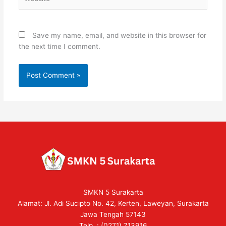
Save my name, email, and website in this browser for
the next time I comment.
SMKN 5 Surakarta
Alamat: Jl. Adi Sucipto No. 42, Kerten, Laweyan, Surakarta
Jawa Tengah 57143
Telp. : (0271) 713916