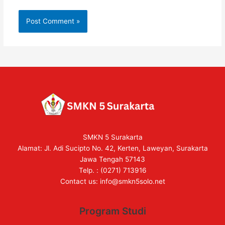
SMKN 5 Surakarta
Alamat: Jl. Adi Sucipto No. 42, Kerten, Laweyan, Surakarta
Jawa Tengah 57143
Telp. : (0271) 713916
Contact us:
info@smkn5solo.net
Program Studi